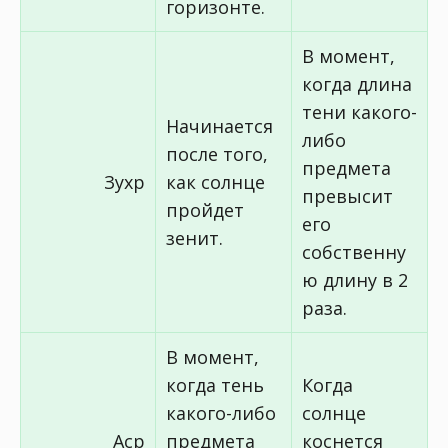
горизонте.
В момент,
когда длина
тени какого-
Начинается
либо
после того,
предмета
Зухр
как солнце
превысит
пройдет
его
зенит.
собственну
ю длину в 2
раза.
В момент,
когда тень
Когда
какого-либо
солнце
Аср
предмета
коснется