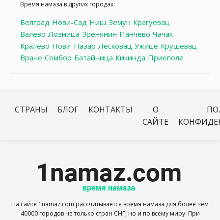
Время намаза в других городах:
Белград
Нови-Сад
Ниш
Земун
Крагуевац
Валево
Лозница
Зренянин
Панчево
Чачак
Кралево
Нови-Пазар
Лесковац
Ужице
Крушевац
Вране
Сомбор
Батайница
Кикинда
Приеполе
СТРАНЫ
БЛОГ
КОНТАКТЫ
О
ПО
САЙТЕ
КОНФИДЕ
На сайте 1namaz.com рассчитывается время намаза для более чем
40000 городов не только стран СНГ, но и по всему миру. При