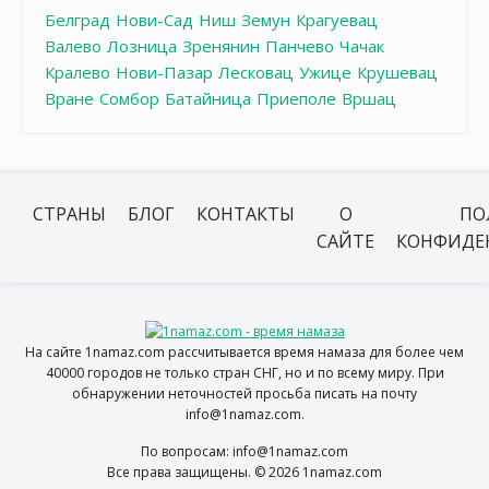
Белград
Нови-Сад
Ниш
Земун
Крагуевац
Валево
Лозница
Зренянин
Панчево
Чачак
Кралево
Нови-Пазар
Лесковац
Ужице
Крушевац
Вране
Сомбор
Батайница
Приеполе
Вршац
СТРАНЫ
БЛОГ
КОНТАКТЫ
О
ПО
САЙТЕ
КОНФИДЕ
На сайте 1namaz.com рассчитывается время намаза для более чем
40000 городов не только стран СНГ, но и по всему миру. При
обнаружении неточностей просьба писать на почту
info@1namaz.com.
По вопросам: info@1namaz.com
Все права защищены. © 2026 1namaz.com