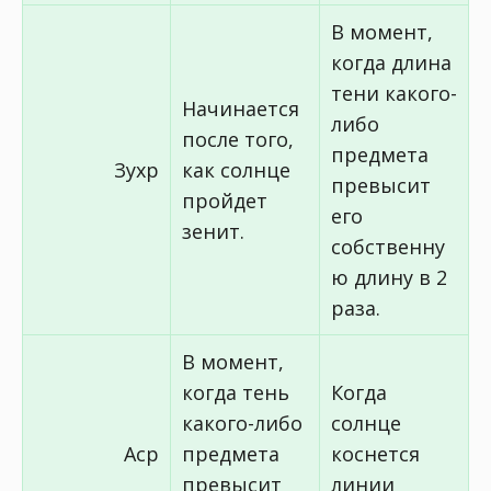
В момент,
когда длина
тени какого-
Начинается
либо
после того,
предмета
Зухр
как солнце
превысит
пройдет
его
зенит.
собственну
ю длину в 2
раза.
В момент,
когда тень
Когда
какого-либо
солнце
Аср
предмета
коснется
превысит
линии