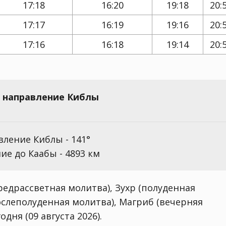
17:18
16:20
19:18
20:
17:17
16:19
19:16
20:
17:16
16:18
19:14
20:
 направление Киблы
ление Киблы - 141°
ие до Каабы - 4893 км
едрассветная молитва), Зухр (полуденная
ослеполуденная молитва), Магриб (вечерняя
дня (09 августа 2026).