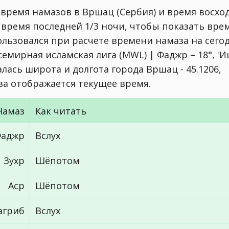
 время намазов в Вршац (Сербия) и время восхо
 время последней 1/3 ночи, чтобы показать вре
ользовался при расчете времени намаза на сего
семирная исламская лига (MWL) | Фаджр – 18°, '
лась широта и долгота города Вршац - 45.1206,
тва отображается текущее время.
Намаз
Как читать
аджр
Вслух
Зухр
Шёпотом
Аср
Шёпотом
агриб
Вслух