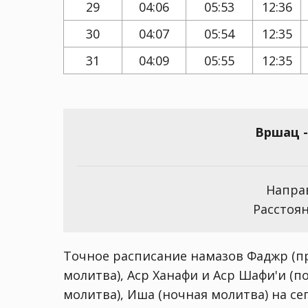
29
04:06
05:53
12:36
30
04:07
05:54
12:35
31
04:09
05:55
12:35
Вршац -
Направ
Расстоян
Точное расписание намазов Фаджр (пр
молитва), Аср Ханафи и Аср Шафи'и (п
молитва), Иша (ночная молитва) на сего