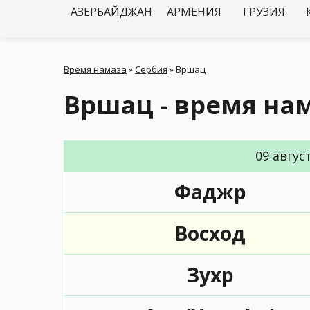
АЗЕРБАЙДЖАН
АРМЕНИЯ
ГРУЗИЯ
Время намаза
»
Сербия
»
Вршац
Вршац - время на
09 авгус
Фаджр
Восход
Зухр