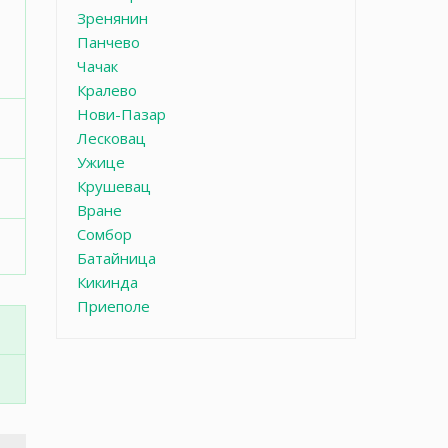
Зренянин
Панчево
Чачак
Кралево
Нови-Пазар
Лесковац
Ужице
Крушевац
Вране
Сомбор
Батайница
Кикинда
Приеполе