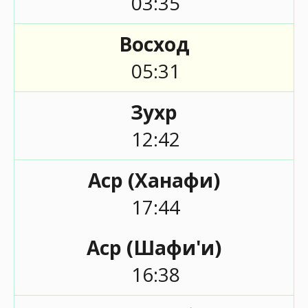
03:35
Восход
05:31
Зухр
12:42
Аср (Ханафи)
17:44
Аср (Шафи'и)
16:38