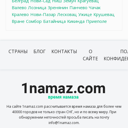
Белград
Нови-Сад
Ниш
Земун
Крагуевац
Валево
Лозница
Зренянин
Панчево
Чачак
Кралево
Нови-Пазар
Лесковац
Ужице
Крушевац
Вране
Сомбор
Батайница
Кикинда
Приеполе
СТРАНЫ
БЛОГ
КОНТАКТЫ
О
ПО
САЙТЕ
КОНФИДЕ
На сайте 1namaz.com рассчитывается время намаза для более чем
40000 городов не только стран СНГ, но и по всему миру. При
обнаружении неточностей просьба писать на почту
info@1namaz.com.