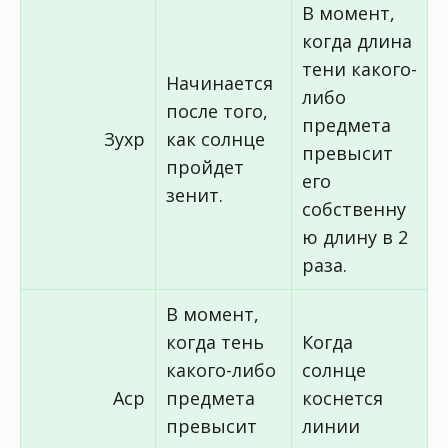
В момент,
когда длина
тени какого-
Начинается
либо
после того,
предмета
Зухр
как солнце
превысит
пройдет
его
зенит.
собственну
ю длину в 2
раза.
В момент,
когда тень
Когда
какого-либо
солнце
Аср
предмета
коснется
превысит
линии