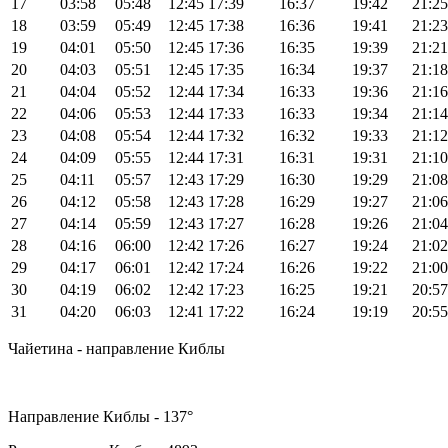
17
03:58
05:48
12:45
17:39
16:37
19:42
21:25
18
03:59
05:49
12:45
17:38
16:36
19:41
21:23
19
04:01
05:50
12:45
17:36
16:35
19:39
21:21
20
04:03
05:51
12:45
17:35
16:34
19:37
21:18
21
04:04
05:52
12:44
17:34
16:33
19:36
21:16
22
04:06
05:53
12:44
17:33
16:33
19:34
21:14
23
04:08
05:54
12:44
17:32
16:32
19:33
21:12
24
04:09
05:55
12:44
17:31
16:31
19:31
21:10
25
04:11
05:57
12:43
17:29
16:30
19:29
21:08
26
04:12
05:58
12:43
17:28
16:29
19:27
21:06
27
04:14
05:59
12:43
17:27
16:28
19:26
21:04
28
04:16
06:00
12:42
17:26
16:27
19:24
21:02
29
04:17
06:01
12:42
17:24
16:26
19:22
21:00
30
04:19
06:02
12:42
17:23
16:25
19:21
20:57
31
04:20
06:03
12:41
17:22
16:24
19:19
20:55
Чайетина - направление Киблы
Направление Киблы - 137°