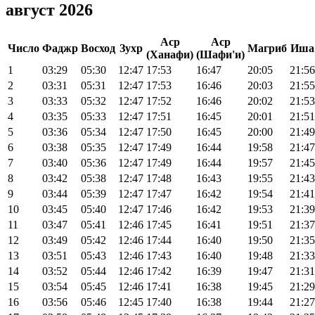
август 2026
Аср
Аср
Число
Фаджр
Восход
Зухр
Магриб
Иша
(Ханафи)
(Шафи'и)
1
03:29
05:30
12:47
17:53
16:47
20:05
21:56
2
03:31
05:31
12:47
17:53
16:46
20:03
21:55
3
03:33
05:32
12:47
17:52
16:46
20:02
21:53
4
03:35
05:33
12:47
17:51
16:45
20:01
21:51
5
03:36
05:34
12:47
17:50
16:45
20:00
21:49
6
03:38
05:35
12:47
17:49
16:44
19:58
21:47
7
03:40
05:36
12:47
17:49
16:44
19:57
21:45
8
03:42
05:38
12:47
17:48
16:43
19:55
21:43
9
03:44
05:39
12:47
17:47
16:42
19:54
21:41
10
03:45
05:40
12:47
17:46
16:42
19:53
21:39
11
03:47
05:41
12:46
17:45
16:41
19:51
21:37
12
03:49
05:42
12:46
17:44
16:40
19:50
21:35
13
03:51
05:43
12:46
17:43
16:40
19:48
21:33
14
03:52
05:44
12:46
17:42
16:39
19:47
21:31
15
03:54
05:45
12:46
17:41
16:38
19:45
21:29
16
03:56
05:46
12:45
17:40
16:38
19:44
21:27