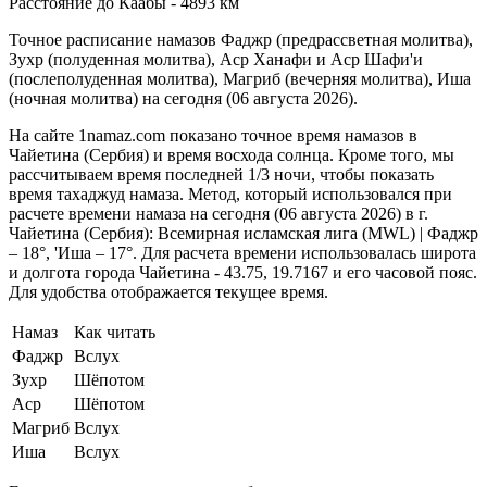
Расстояние до Каабы - 4893 км
Точное расписание намазов Фаджр (предрассветная молитва),
Зухр (полуденная молитва), Аср Ханафи и Аср Шафи'и
(послеполуденная молитва), Магриб (вечерняя молитва), Иша
(ночная молитва) на сегодня (06 августа 2026).
На сайте 1namaz.com показано точное время намазов в
Чайетина (Сербия) и время восхода солнца. Кроме того, мы
рассчитываем время последней 1/3 ночи, чтобы показать
время тахаджуд намаза. Метод, который использовался при
расчете времени намаза на сегодня (06 августа 2026) в г.
Чайетина (Сербия):
Всемирная исламская лига (MWL) | Фаджр
– 18°, 'Иша – 17°
. Для расчета времени использовалась широта
и долгота города Чайетина - 43.75, 19.7167 и его часовой пояс.
Для удобства отображается текущее время.
Намаз
Как читать
Фаджр
Вслух
Зухр
Шёпотом
Аср
Шёпотом
Магриб
Вслух
Иша
Вслух