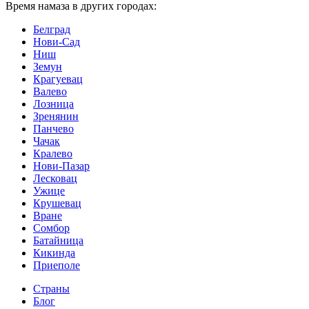
Время намаза в других городах:
Белград
Нови-Сад
Ниш
Земун
Крагуевац
Валево
Лозница
Зренянин
Панчево
Чачак
Кралево
Нови-Пазар
Лесковац
Ужице
Крушевац
Вране
Сомбор
Батайница
Кикинда
Приеполе
Страны
Блог