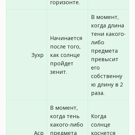
горизонте.
В момент,
когда длина
тени какого-
Начинается
либо
после того,
предмета
Зухр
как солнце
превысит
пройдет
его
зенит.
собственну
ю длину в 2
раза.
В момент,
когда тень
Когда
какого-либо
солнце
Аср
предмета
коснется