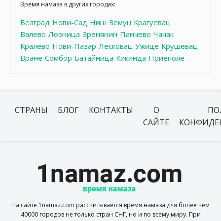
Время намаза в других городах:
Белград
Нови-Сад
Ниш
Земун
Крагуевац
Валево
Лозница
Зренянин
Панчево
Чачак
Кралево
Нови-Пазар
Лесковац
Ужице
Крушевац
Вране
Сомбор
Батайница
Кикинда
Приеполе
СТРАНЫ
БЛОГ
КОНТАКТЫ
О
ПО
САЙТЕ
КОНФИДЕ
На сайте 1namaz.com рассчитывается время намаза для более чем
40000 городов не только стран СНГ, но и по всему миру. При