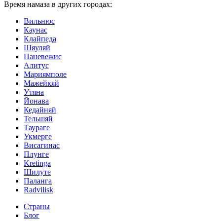
Время намаза в других городах:
Вильнюс
Каунас
Клайпеда
Шяуляй
Паневежис
Алитус
Мариямполе
Мажейкяй
Утяна
Йонава
Кедайняй
Тельшяй
Таураге
Укмерге
Висагинас
Плунге
Kretinga
Шилуте
Паланга
Radvilisk
Страны
Блог