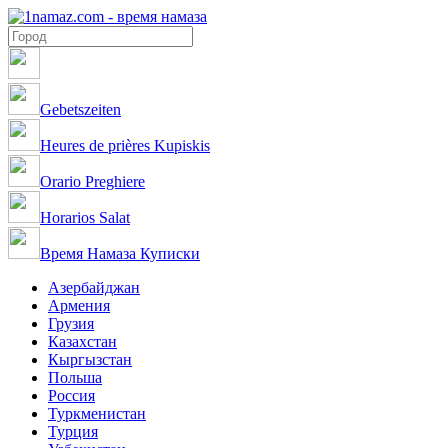
Gebetszeiten
Heures de prières Kupiskis
Orario Preghiere
Horarios Salat
Время Намаза Куписки
Азербайджан
Армения
Грузия
Казахстан
Кыргызстан
Польша
Россия
Туркменистан
Турция