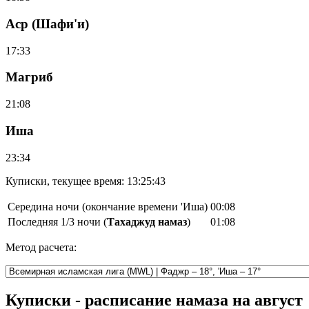
Аср (Шафи'и)
17:33
Магриб
21:08
Иша
23:34
Куписки, текущее время:
13:25:43
Середина ночи (окончание времени 'Иша)
00:08
Последняя 1/3 ночи (
Тахаджуд намаз
)
01:08
Метод расчета:
Куписки - расписание намаза на август