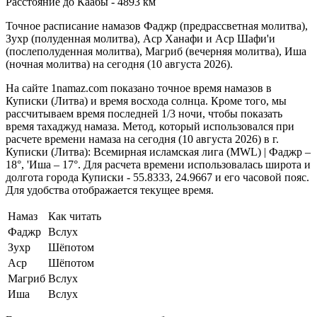
Расстояние до Каабы - 4893 км
Точное расписание намазов Фаджр (предрассветная молитва),
Зухр (полуденная молитва), Аср Ханафи и Аср Шафи'и
(послеполуденная молитва), Магриб (вечерняя молитва), Иша
(ночная молитва) на сегодня (10 августа 2026).
На сайте 1namaz.com показано точное время намазов в
Куписки (Литва) и время восхода солнца. Кроме того, мы
рассчитываем время последней 1/3 ночи, чтобы показать
время тахаджуд намаза. Метод, который использовался при
расчете времени намаза на сегодня (10 августа 2026) в г.
Куписки (Литва):
Всемирная исламская лига (MWL) | Фаджр –
18°, 'Иша – 17°
. Для расчета времени использовалась широта и
долгота города Куписки - 55.8333, 24.9667 и его часовой пояс.
Для удобства отображается текущее время.
Намаз
Как читать
Фаджр
Вслух
Зухр
Шёпотом
Аср
Шёпотом
Магриб
Вслух
Иша
Вслух