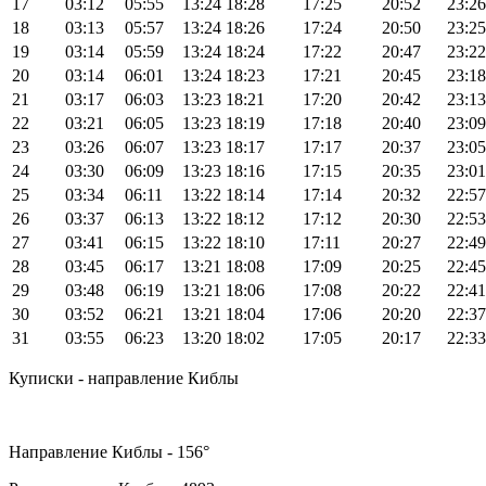
17
03:12
05:55
13:24
18:28
17:25
20:52
23:26
18
03:13
05:57
13:24
18:26
17:24
20:50
23:25
19
03:14
05:59
13:24
18:24
17:22
20:47
23:22
20
03:14
06:01
13:24
18:23
17:21
20:45
23:18
21
03:17
06:03
13:23
18:21
17:20
20:42
23:13
22
03:21
06:05
13:23
18:19
17:18
20:40
23:09
23
03:26
06:07
13:23
18:17
17:17
20:37
23:05
24
03:30
06:09
13:23
18:16
17:15
20:35
23:01
25
03:34
06:11
13:22
18:14
17:14
20:32
22:57
26
03:37
06:13
13:22
18:12
17:12
20:30
22:53
27
03:41
06:15
13:22
18:10
17:11
20:27
22:49
28
03:45
06:17
13:21
18:08
17:09
20:25
22:45
29
03:48
06:19
13:21
18:06
17:08
20:22
22:41
30
03:52
06:21
13:21
18:04
17:06
20:20
22:37
31
03:55
06:23
13:20
18:02
17:05
20:17
22:33
Куписки - направление Киблы
Направление Киблы - 156°