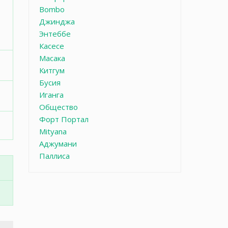
Bombo
Джинджа
Энтеббе
Касесе
Масака
Китгум
Бусия
Иганга
Общество
Форт Портал
Mityana
Аджумани
Паллиса