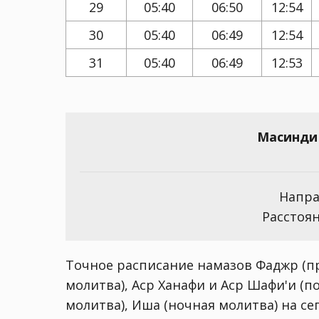
29
05:40
06:50
12:54
30
05:40
06:49
12:54
31
05:40
06:49
12:53
Масинди 
Напра
Расстоян
Точное расписание намазов Фаджр (пр
молитва), Аср Ханафи и Аср Шафи'и (п
молитва), Иша (ночная молитва) на сего