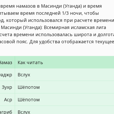
 время намазов в Масинди (Уганда) и время
читываем время последней 1/3 ночи, чтобы
од, который использовался при расчете времен
. Масинди (Уганда):
Всемирная исламская лига
асчета времени использовалась широта и долгот
 часовой пояс. Для удобства отображается текуще
Намаз
Как читать
аджр
Вслух
Зухр
Шёпотом
Аср
Шёпотом
агриб
Вслух