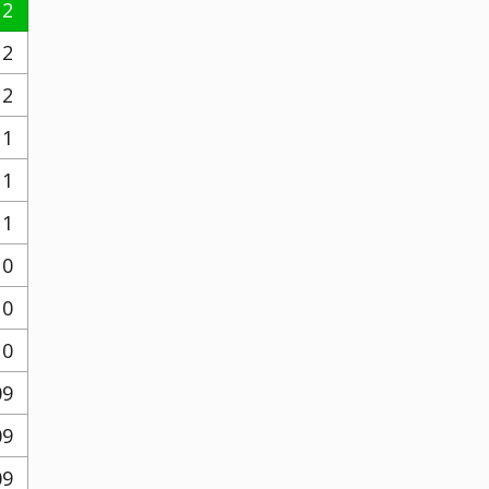
12
12
12
11
11
11
10
10
10
09
09
09