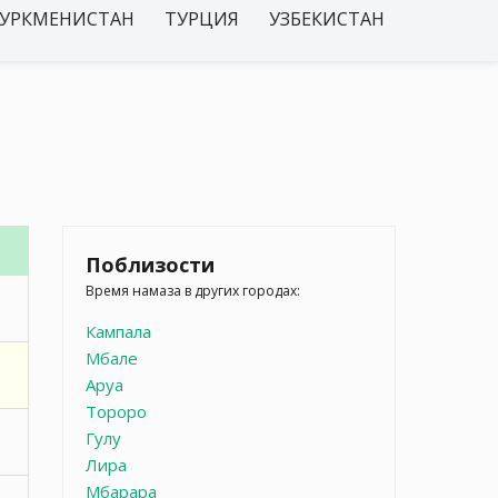
УРКМЕНИСТАН
ТУРЦИЯ
УЗБЕКИСТАН
Поблизости
Время намаза в других городах:
Кампала
Мбале
Аруа
Тороро
Гулу
Лира
Мбарара