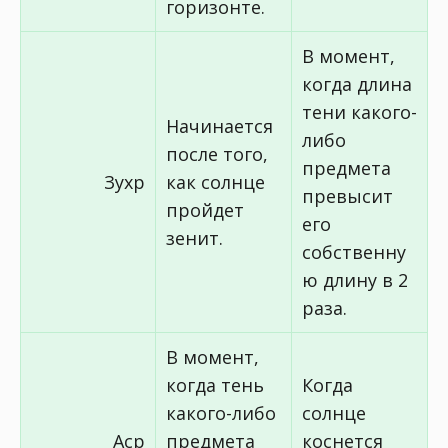
горизонте.
В момент,
когда длина
тени какого-
Начинается
либо
после того,
предмета
Зухр
как солнце
превысит
пройдет
его
зенит.
собственну
ю длину в 2
раза.
В момент,
когда тень
Когда
какого-либо
солнце
Аср
предмета
коснется