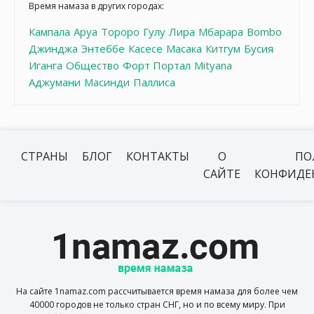
Время намаза в других городах:
Кампала
Аруа
Тороро
Гулу
Лира
Мбарара
Bombo
Джинджа
Энтеббе
Касесе
Масака
Китгум
Бусия
Иганга
Общество
Форт Портал
Mityana
Аджумани
Масинди
Паллиса
СТРАНЫ
БЛОГ
КОНТАКТЫ
О
ПО
САЙТЕ
КОНФИДЕ
На сайте 1namaz.com рассчитывается время намаза для более чем
40000 городов не только стран СНГ, но и по всему миру. При