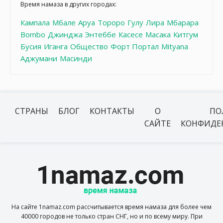
Время намаза в других городах:
Кампала
Мбале
Аруа
Тороро
Гулу
Лира
Мбарара
Bombo
Джинджа
Энтеббе
Касесе
Масака
Китгум
Бусия
Иганга
Общество
Форт Портал
Mityana
Аджумани
Масинди
СТРАНЫ
БЛОГ
КОНТАКТЫ
О
ПО
САЙТЕ
КОНФИДЕ
На сайте 1namaz.com рассчитывается время намаза для более чем
40000 городов не только стран СНГ, но и по всему миру. При