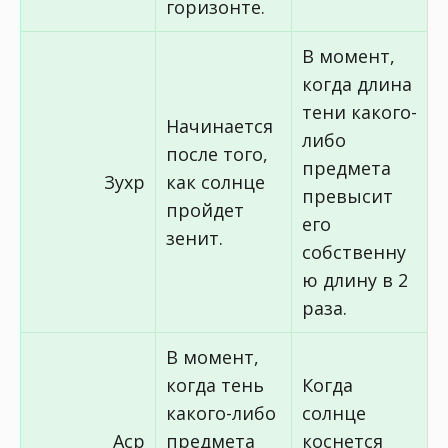
горизонте.
В момент,
когда длина
тени какого-
Начинается
либо
после того,
предмета
Зухр
как солнце
превысит
пройдет
его
зенит.
собственну
ю длину в 2
раза.
В момент,
когда тень
Когда
какого-либо
солнце
Аср
предмета
коснется